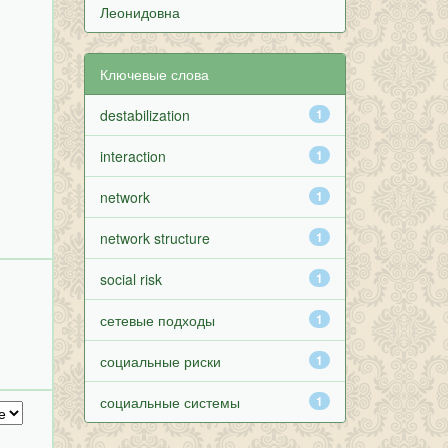
Леонидовна
Ключевые слова
destabilization
1
interaction
1
network
1
network structure
1
social risk
1
сетевые подходы
1
социальные риски
1
социальные системы
1