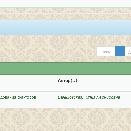
назад
1
д
Автор(ы)
едования факторов
Баньковская, Юлия Леонидовна