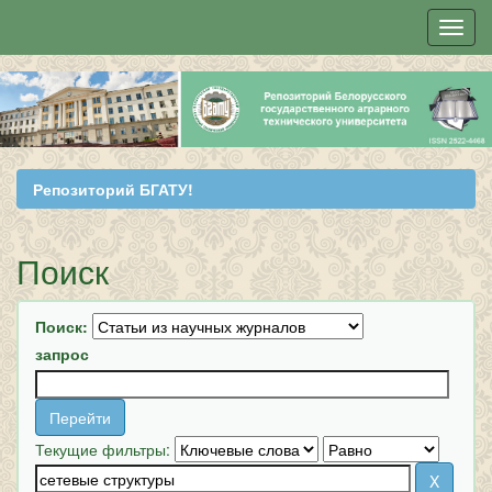
Skip
navigation
Репозиторий БГАТУ!
Поиск
Поиск:
запрос
Текущие фильтры: