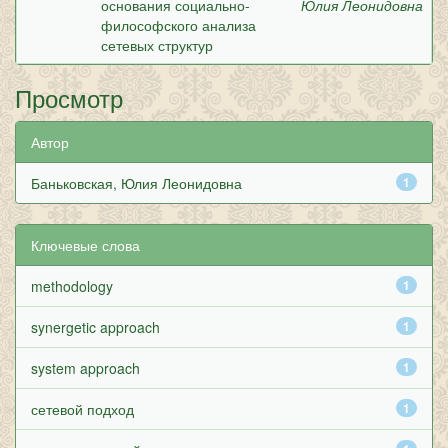
основания социально-
Юлия Леонидовна
философского анализа
сетевых структур
Просмотр
Автор
Баньковская, Юлия Леонидовна
1
Ключевые слова
methodology
1
synergetic approach
1
system approach
1
сетевой подход
1