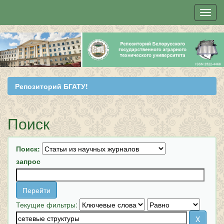
Skip
navigation
Репозиторий БГАТУ!
Поиск
Поиск:
запрос
Текущие фильтры: