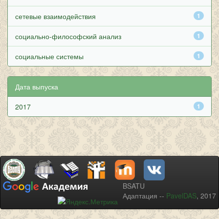
сетевые взаимодействия
1
социально-философский анализ
1
социальные системы
1
Дата выпуска
2017
1
BSATU
Адаптация --
PavelDAS
, 2017