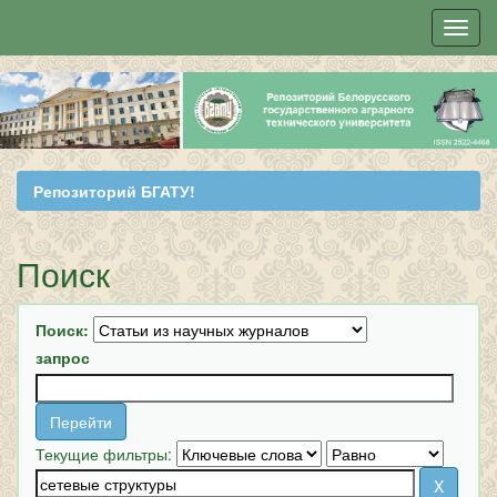
Skip
navigation
Репозиторий БГАТУ!
Поиск
Поиск:
запрос
Текущие фильтры: