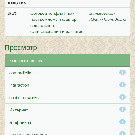
выпуска
2020
Сетевой конфликт как
Баньковская,
неотъемлемый фактор
Юлия Леонидовна
социального
существования и развития
Просмотр
Ключевые слова
contradiction
1
interaction
1
social networks
1
Интернет
1
конфликты
1
социальная сфера
1