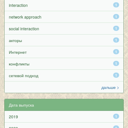
interaction
1
network approach
1
social interaction
1
акторы
1
Интернет
1
конфликты
1
сетевой подход
1
дальше >
Дата выпуска
2019
1