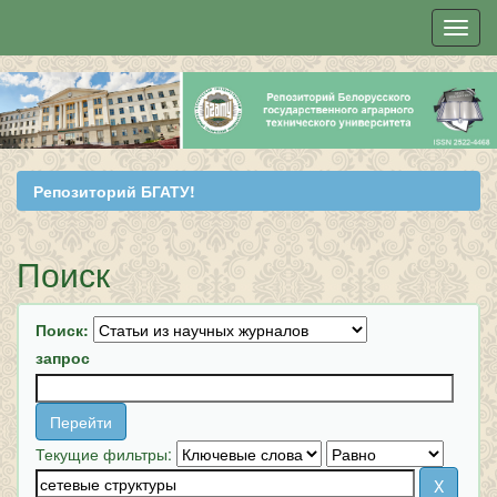
Skip
navigation
Репозиторий БГАТУ!
Поиск
Поиск:
запрос
Текущие фильтры: