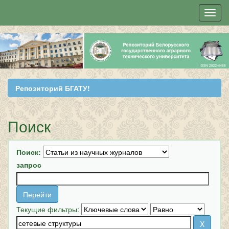
Skip
navigation
Репозиторий БГАТУ!
Поиск
Поиск:
запрос
Текущие фильтры: