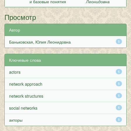
и базовые понятия
Леонидовна
Просмотр
Автор
Баньковская, Юлия Леонидовна
1
Ключевые слова
actors
1
network approach
1
network structures
1
social networks
1
акторы
1