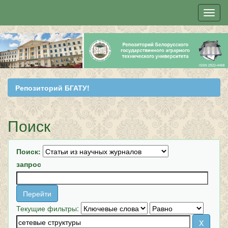
Skip
navigation
Репозиторий БГАТУ!
Поиск
Поиск:
запрос
Текущие фильтры: