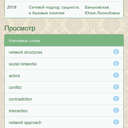
2019
Сетевой подход: сущность
Баньковская,
и базовые понятия
Юлия Леонидовна
Просмотр
Ключевые слова
network structures
2
social networks
2
actors
1
conflict
1
contradiction
1
interaction
1
network approach
1