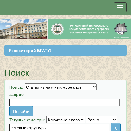
Skip
navigation
Репозиторий БГАТУ!
Поиск
Поиск:
запрос
Текущие фильтры: