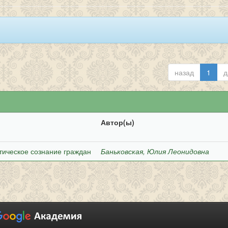
назад
1
д
Автор(ы)
тическое сознание граждан
Баньковская, Юлия Леонидовна