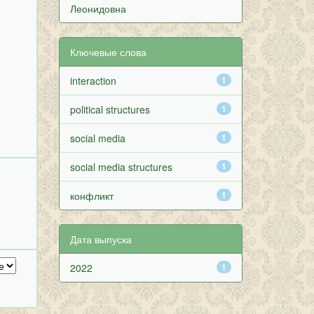
Леонидовна
Ключевые слова
interaction
1
political structures
1
social media
1
social media structures
1
конфликт
1
Дата выпуска
2022
1