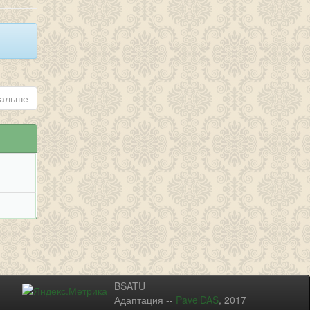
альше
BSATU
Адаптация --
PavelDAS
, 2017