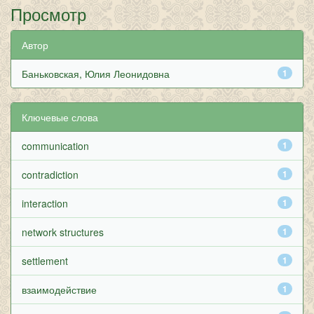
Просмотр
Автор
Баньковская, Юлия Леонидовна
1
Ключевые слова
communication
1
contradiction
1
interaction
1
network structures
1
settlement
1
взаимодействие
1