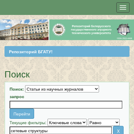
Skip
navigation
Репозиторий БГАТУ!
Поиск
Поиск:
запрос
Текущие фильтры: