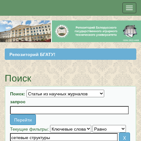
Skip
navigation
Репозиторий БГАТУ!
Поиск
Поиск:
запрос
Текущие фильтры: