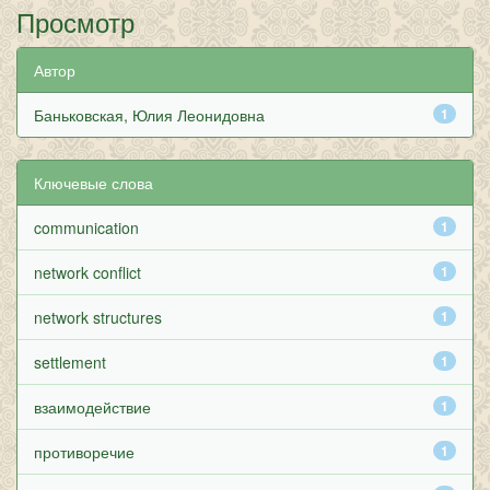
Просмотр
Автор
Баньковская, Юлия Леонидовна
1
Ключевые слова
communication
1
network conflict
1
network structures
1
settlement
1
взаимодействие
1
противоречие
1