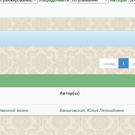
назад
1
д
Автор(ы)
твенной жизни
Баньковская, Юлия Леонидовна