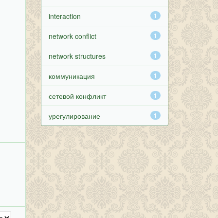
interaction
1
network conflict
1
network structures
1
коммуникация
1
сетевой конфликт
1
урегулирование
1