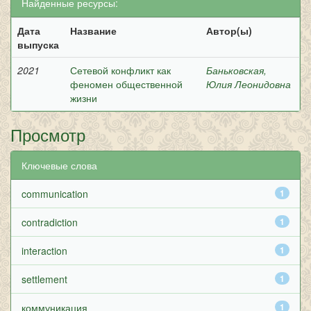
Найденные ресурсы:
Дата
Название
Автор(ы)
выпуска
2021
Сетевой конфликт как
Баньковская,
феномен общественной
Юлия Леонидовна
жизни
Просмотр
Ключевые слова
communication
1
contradiction
1
interaction
1
settlement
1
коммуникация
1