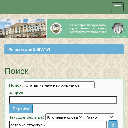
Skip
navigation
Репозиторий БГАТУ!
Поиск
Поиск:
запрос
Текущие фильтры: