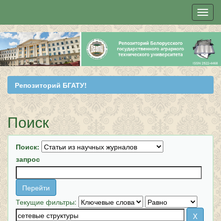
Skip
navigation
Репозиторий БГАТУ!
Поиск
Поиск:
запрос
Текущие фильтры: