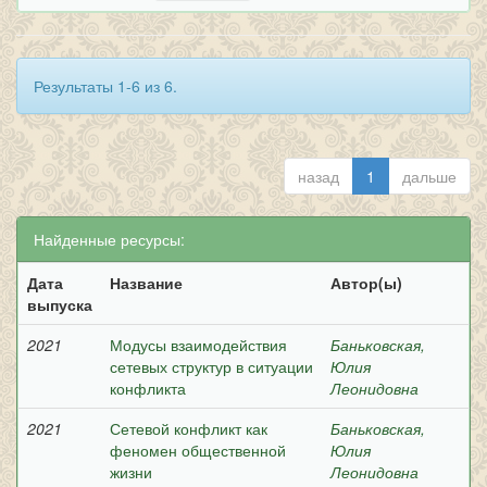
Результаты 1-6 из 6.
назад
1
дальше
Найденные ресурсы:
Дата
Название
Автор(ы)
выпуска
2021
Модусы взаимодействия
Баньковская,
сетевых структур в ситуации
Юлия
конфликта
Леонидовна
2021
Сетевой конфликт как
Баньковская,
феномен общественной
Юлия
жизни
Леонидовна