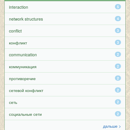
interaction
5
network structures
4
conflict
3
конфликт
3
communication
2
коммуникация
2
противоречие
2
сетевой конфликт
2
сеть
2
социальные сети
2
дальше >