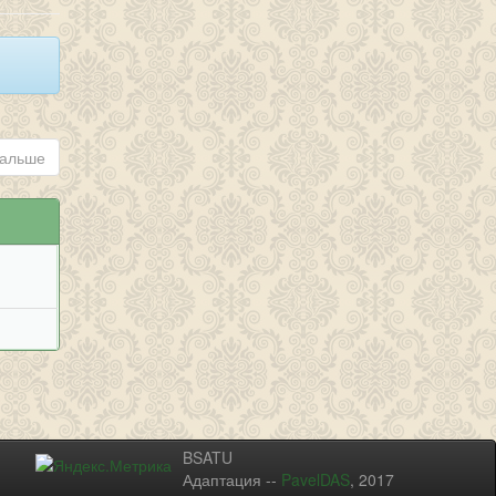
альше
BSATU
Адаптация --
PavelDAS
, 2017