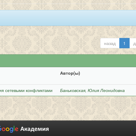
назад
1
д
Автор(ы)
ния сетевыми конфликтами
Баньковская, Юлия Леонидовна