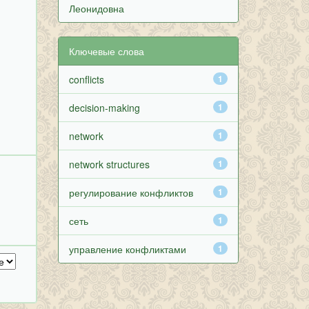
Леонидовна
Ключевые слова
conflicts
1
decision-making
1
network
1
network structures
1
регулирование конфликтов
1
сеть
1
управление конфликтами
1