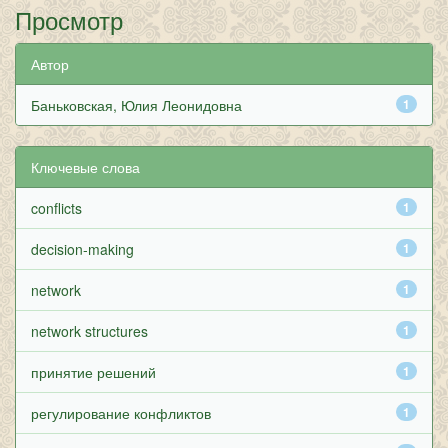
Просмотр
Автор
Баньковская, Юлия Леонидовна
1
Ключевые слова
conflicts
1
decision-making
1
network
1
network structures
1
принятие решений
1
регулирование конфликтов
1