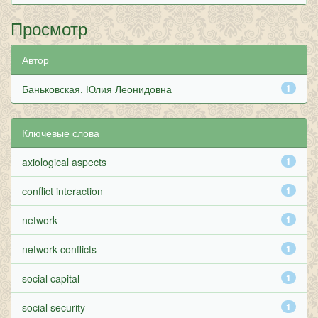
Просмотр
Автор
Баньковская, Юлия Леонидовна
1
Ключевые слова
axiological aspects
1
conflict interaction
1
network
1
network conflicts
1
social capital
1
social security
1