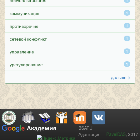
network structures
1
коммуникация
1
противоречие
1
сетевой конфликт
1
управление
1
урегулирование
1
дальше >
BSATU
Адаптация --
PavelDAS
, 2017