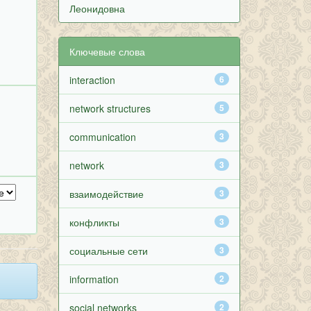
Леонидовна
Ключевые слова
interaction
6
network structures
5
communication
3
network
3
взаимодействие
3
конфликты
3
социальные сети
3
information
2
social networks
2