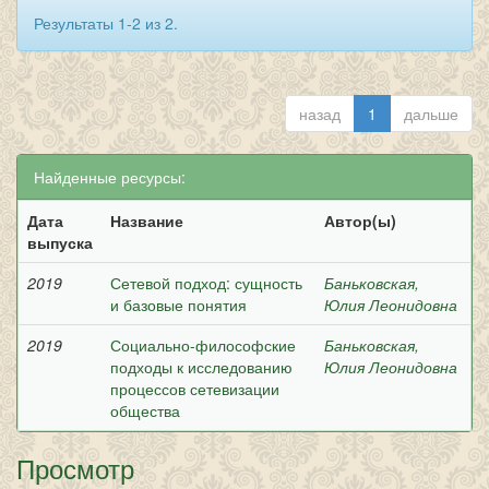
Результаты 1-2 из 2.
назад
1
дальше
Найденные ресурсы:
Дата
Название
Автор(ы)
выпуска
2019
Сетевой подход: сущность
Баньковская,
и базовые понятия
Юлия Леонидовна
2019
Социально-философские
Баньковская,
подходы к исследованию
Юлия Леонидовна
процессов сетевизации
общества
Просмотр