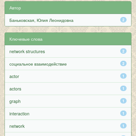
Автор
Баньковская, Юлия Леонидовна
2
Ключевые слова
network structures
2
социальное взаимодействие
2
actor
1
actors
1
graph
1
interaction
1
network
1