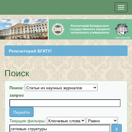
Skip
navigation
Репозиторий БГАТУ!
Поиск
Поиск:
запрос
Текущие фильтры: