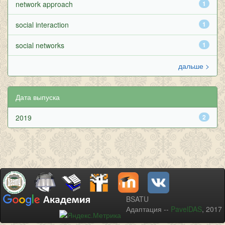
network approach
1
social interaction
1
social networks
1
дальше >
Дата выпуска
2019
2
BSATU
Адаптация --
PavelDAS
, 2017