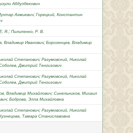
Физули Абдулбекович
Мухтар Ахмиевич
;
Горецкий, Константин
ч
Е. Я.
;
Пилипенко, Р. В.
в, Владимир Иванович
;
Борозенцев, Владимир
Николай Степанович
;
Разумовский, Николай
Соболев, Дмитрий Тенгизович
Николай Степанович
;
Разумовский, Николай
Соболев, Дмитрий Тенгизович
ов, Владимир Михайлович
;
Синельников, Михаил
вич
;
Бодрова, Элла Михайловна
Николай Степанович
;
Разумовский, Николай
Кузнецова, Тамара Станиславовна