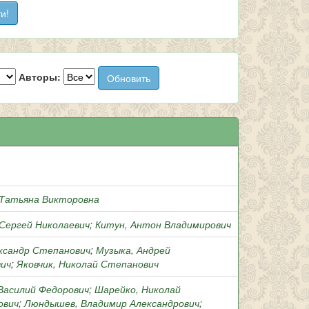
Авторы:
Татьяна Викторовна
 Сергей Николаевич
;
Китун, Антон Владимирович
ександр Степанович
;
Музыка, Андрей
ич
;
Яковчик, Николай Степанович
 Василий Федорович
;
Шарейко, Николай
ович
;
Люндышев, Владимир Александрович
;