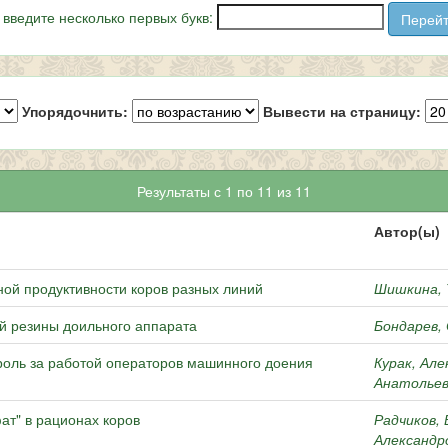
 введите несколько первых букв:
Упорядочнить:
Вывести на страницу:
Результаты с 1 по 11 из 11
Автор(ы)
ой продуктивности коров разных линий
Шишкина, 
ой резины доильного аппарата
Бондарев,
оль за работой операторов машинного доения
Курак, Ал
Анатольев
ат" в рационах коров
Радчиков,
Александр