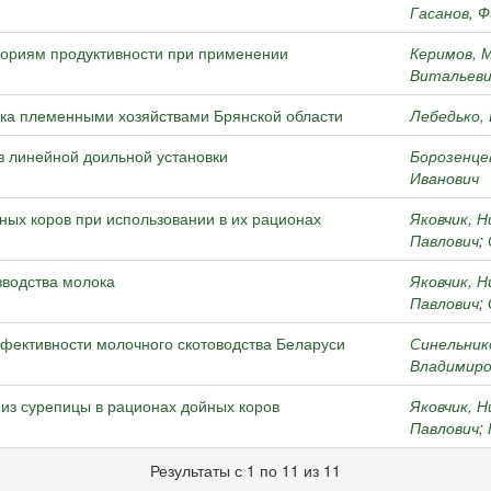
Гасанов, 
гориям продуктивности при применении
Керимов, 
Витальеви
ка племенными хозяйствами Брянской области
Лебедько, 
 линейной доильной установки
Борозенце
Иванович
ных коров при использовании в их рационах
Яковчик, 
Павлович
;
зводства молока
Яковчик, 
Павлович
;
фективности молочного скотоводства Беларуси
Синельник
Владимиро
из сурепицы в рационах дойных коров
Яковчик, 
Павлович
;
Результаты с 1 по 11 из 11