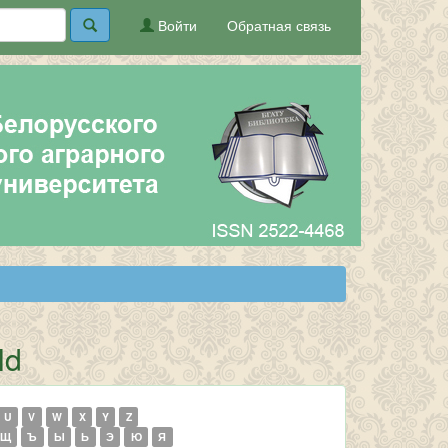
Войти
Обратная связь
ld
U
V
W
X
Y
Z
Щ
Ъ
Ы
Ь
Э
Ю
Я