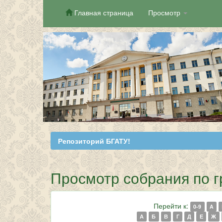
Главная страница
Просмотр
Skip
navigation
Репозиторий БГАТУ!
Просмотр собрания по гр
Перейти к:
0-9
A
А
Б
В
Г
Д
Е
Ж