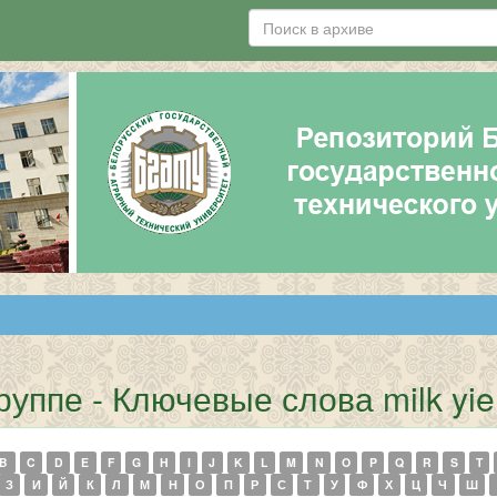
уппе - Ключевые слова milk yie
B
C
D
E
F
G
H
I
J
K
L
M
N
O
P
Q
R
S
T
З
И
Й
К
Л
М
Н
О
П
Р
С
Т
У
Ф
Х
Ц
Ч
Ш