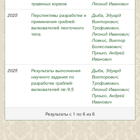
травяных кормов
Леонид Иванович
2025
Перспективы разработки и
Дыба, Эдуард
применения граблей-
Викторович
;
валкователей ленточного
Трофимович,
типа
Леонид Иванович
;
Ловкис, Виктор
Болеславович
;
Пунько, Андрей
Иванович
2025
Результаты выполнения
Дыба, Эдуард
научного задания по
Викторович
;
разработке граблей-
Трофимович,
валкователей гвг-9,5
Леонид Иванович
;
Пунько, Андрей
Иванович
Результаты с 1 по 6 из 6