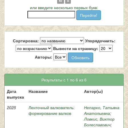
Ю
Я
или введите несколько первых букв:
Сортировка:
Упорядочнить:
Вывести на страницу:
Авторы:
Результаты с 1 по 6 из 6
Дата
Название
Автор(ы)
выпуска
2025
Ленточный валкователь:
Непарко, Татьяна
формирование валков
Анатольевна
;
Ловкис, Виктор
Болеславович
;