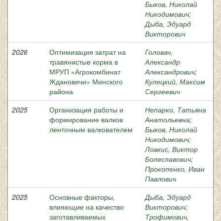
Быков, Николай
Никодимович
;
Дыба, Эдуард
Викторович
2026
Оптимизация затрат на
Головач,
травянистые корма в
Александр
МРУП «Агрокомбинат
Александрович
;
Ждановичи» Минского
Кулецкий, Максим
района
Сергеевич
2025
Организация работы и
Непарко, Татьяна
формирование валков
Анатольевна
;
ленточным валкователем
Быков, Николай
Никодимович
;
Ловкис, Виктор
Болеславович
;
Прокопенко, Иван
Павлович
2025
Основные факторы,
Дыба, Эдуард
влияющие на качество
Викторович
;
заготавливаемых
Трофимович,