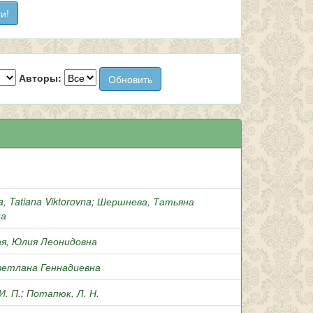
Авторы:
, Tatiana Viktorovna
;
Шершнева, Татьяна
на
ая, Юлия Леонидовна
ветлана Геннадиевна
И. П.
;
Потапюк, Л. Н.