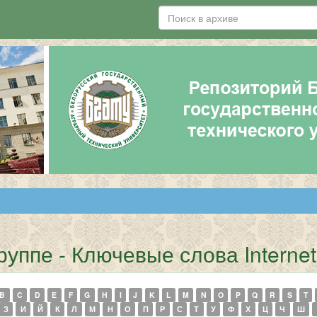
уппе - Ключевые слова Internet
B
C
D
E
F
G
H
I
J
K
L
M
N
O
P
Q
R
S
T
З
И
Й
К
Л
М
Н
О
П
Р
С
Т
У
Ф
Х
Ц
Ч
Ш