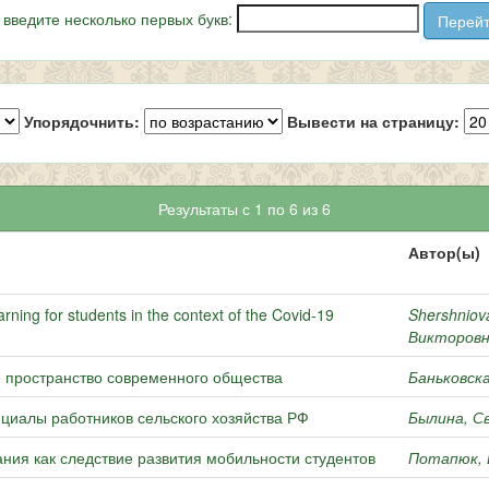
 введите несколько первых букв:
Упорядочнить:
Вывести на страницу:
Результаты с 1 по 6 из 6
Автор(ы)
arning for students in the context of the Covid-19
Shershniova
Викторов
е пространство современного общества
Баньковск
иалы работников сельского хозяйства РФ
Былина, С
ния как следствие развития мобильности студентов
Потапюк, 