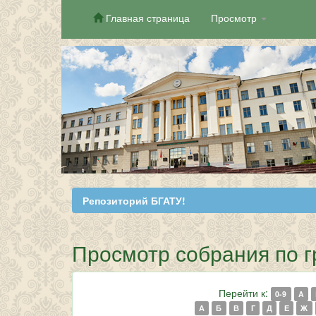
Главная страница
Просмотр
Skip
navigation
Репозиторий БГАТУ!
Просмотр собрания по гр
Перейти к:
0-9
A
А
Б
В
Г
Д
Е
Ж