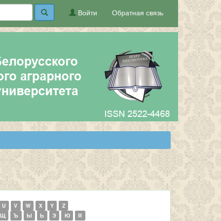
Войти
Обратная связь
U
V
W
X
Y
Z
Щ
Ъ
Ы
Ь
Э
Ю
Я