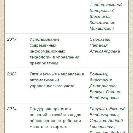
Тернов, Евгений
Валерьевич
;
Шестаков,
Константин
Михайлович
2017
Использование
Сырокваш,
современных
Наталья
информационных
Александровна
технологий в управлении
предприятием
2023
Оптимальные направления
Волынец,
автоматизации
Анастасия
управленческого учета
Дмитриевна
;
Баркун, Галина
Владимировна
2014
Поддержка принятия
Галушко, Евгений
решений в хозяйствах для
Владимирович
;
обеспечения потребности
Сеньков, Андрей
животных в кормах
Григорьевич
;
Карпович, Андрей