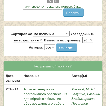
Ю
Я
или введите несколько первых букв:
Сортировка:
Упорядочнить:
Вывести на страницу:
Авторы:
Результаты с 1 по 7 из 7
Дата
Название
Автор(ы)
выпуска
2018-11
Аспекты внедрения
Масный, М. А.
;
программного обеспечения
Галушко, Евгений
для обработки больших
Владимирович
;
объемов данных о работе
Прищепов,