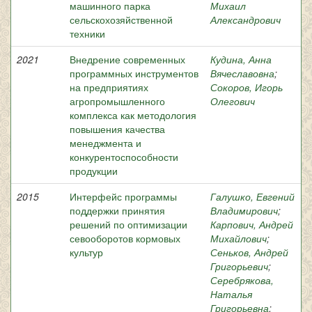
машинного парка
Михаил
сельскохозяйственной
Александрович
техники
2021
Внедрение современных
Кудина, Анна
программных инструментов
Вячеславовна
;
на предприятиях
Сокоров, Игорь
агропромышленного
Олегович
комплекса как методология
повышения качества
менеджмента и
конкурентоспособности
продукции
2015
Интерфейс программы
Галушко, Евгений
поддержки принятия
Владимирович
;
решений по оптимизации
Карпович, Андрей
севооборотов кормовых
Михайлович
;
культур
Сеньков, Андрей
Григорьевич
;
Серебрякова,
Наталья
Григорьевна
;