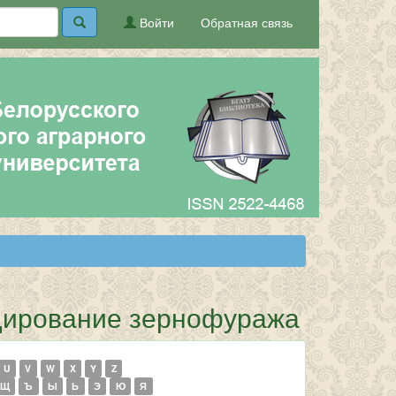
Войти
Обратная связь
удирование зернофуража
U
V
W
X
Y
Z
Щ
Ъ
Ы
Ь
Э
Ю
Я