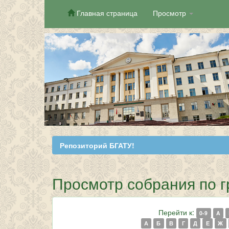
Главная страница
Просмотр
Skip
navigation
Репозиторий БГАТУ!
Просмотр собрания по 
Перейти к:
0-9
A
А
Б
В
Г
Д
Е
Ж