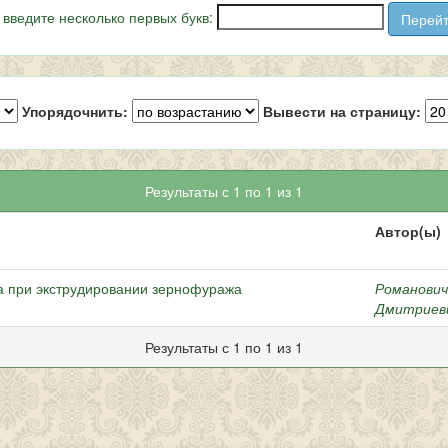
 введите несколько первых букв:
Упорядочнить:
Вывести на страницу:
Результаты с 1 по 1 из 1
Автор(ы)
а при экструдировании зернофуража
Романович
Дмитриев
Результаты с 1 по 1 из 1