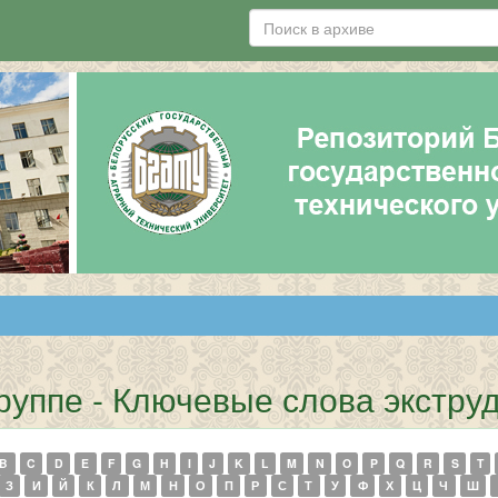
группе - Ключевые слова экстр
B
C
D
E
F
G
H
I
J
K
L
M
N
O
P
Q
R
S
T
З
И
Й
К
Л
М
Н
О
П
Р
С
Т
У
Ф
Х
Ц
Ч
Ш