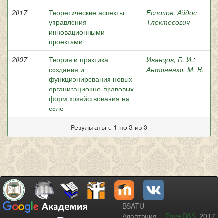
2017
Теоретические аспекты
Есполов, Айдос
управления
Тлектесович
инновационными
проектами
2007
Теория и практика
Иванцов, П. И.
;
создания и
Антоненко, М. Н.
функционирования новых
организационно-правовых
форм хозяйствования на
селе
Результаты с 1 по 3 из 3
BSATU
Адаптация --
PavelDAS
, 2017