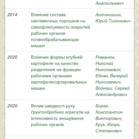
Анатольевич
2014
Влияние состава
Антонишин,
наплавочных порошков на
Юрий Тихонович
самофлюсуемость покрытий
рабочих органов
почвообрабатывающих
машин
2020
Влияние формы клубней
Романюк,
картофеля на качество
Николай
разделения на фракции
Николаевич
;
рабочими органами
Еднач, Валерий
картофелесортировальных
Николаевич
;
машин
Войнаш, Сергей
Александрович
2020
Вплив швидкості руху
Борак,
ґрунтообробних агрегатів на
Константин
інтенсивність зношування
Викторович
;
робочих органів
Крук, Игорь
Степанович