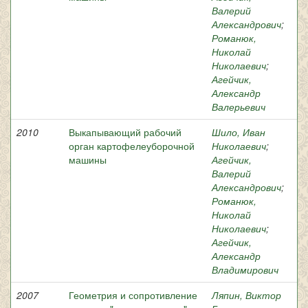
Валерий
Александрович
;
Романюк,
Николай
Николаевич
;
Агейчик,
Александр
Валерьевич
2010
Выкапывающий рабочий
Шило, Иван
орган картофелеуборочной
Николаевич
;
машины
Агейчик,
Валерий
Александрович
;
Романюк,
Николай
Николаевич
;
Агейчик,
Александр
Владимирович
2007
Геометрия и сопротивление
Ляпин, Виктор