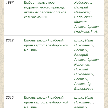
1997
Выбор параметров
Ходосевич,
гидравлического привода
Валерий
активных рабочих органов
Иванович
;
сельхозмашин
Солонский,
Михаил
Александрович
;
Гладкова, Г. А.
2012
Выкапывающий рабочий
Шило, Иван
орган картофелеуборочной
Николаевич
;
машины
Агейчик,
Валерий
Александрович
;
Романюк,
Николай
Николаевич
;
Агейчик,
Александр
Валерьевич
2010
Выкапывающий рабочий
Шило, Иван
орган картофелеуборочной
Николаевич
;
машины
Агейчик,