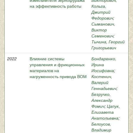
измельчителя зернофуража
Викторович
;
на эффективность работы
Кольга,
Дмитрий
Федорович
;
Сыманович,
Виктор
Семенович
;
Тычина, Георгий
Григорьевич
2022
Влияние системы
Бондаренко,
управления и фрикционных
Ирина
материалов на
Иосифовна
;
нагруженность привода ВОМ
Костенич,
Валерий
Геннадьевич
;
Безручко,
Александр
Фомич
;
Цапук,
Елизавета
Анатольевна
;
Белоусов,
Владимир