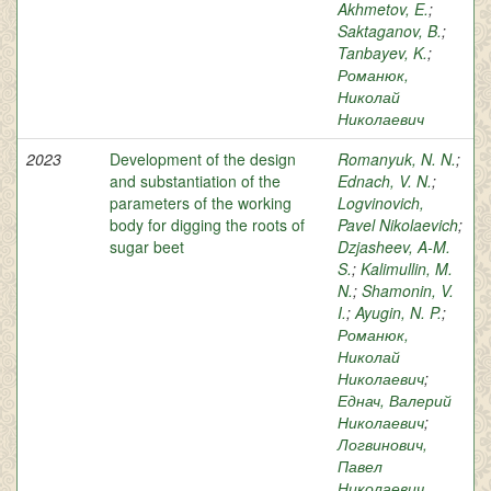
Akhmetov, E.
;
Saktaganov, B.
;
Tanbayev, K.
;
Романюк,
Николай
Николаевич
2023
Development of the design
Romanyuk, N. N.
;
and substantiation of the
Ednach, V. N.
;
parameters of the working
Logvinovich,
body for digging the roots of
Pavel Nikolaevich
;
sugar beet
Dzjasheev, A-M.
S.
;
Kalimullin, M.
N.
;
Shamonin, V.
I.
;
Ayugin, N. P.
;
Романюк,
Николай
Николаевич
;
Еднач, Валерий
Николаевич
;
Логвинович,
Павел
Николаевич