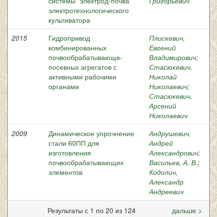
системы "электрод-почва"
Григорьевич
электротехнологического
культиватора
2015
Гидропривод
Плискевич,
комбинированных
Евгений
почвообрабатывающе-
Владимирович
;
посевных агрегатов с
Стасюкевич,
активными рабочими
Николай
органами
Николаевич
;
Стасюкевич,
Арсений
Николаевич
2009
Динамическое упрочнение
Андрушевич,
стали 60ПП для
Андрей
изготовления
Александрович
;
почвообрабатывающих
Васильев, А. В.
;
элементов
Кодолич,
Александр
Андреевич
Результаты с 1 по 20 из 124
дальше >