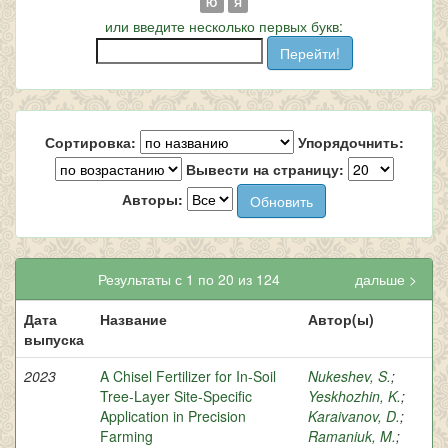
Ю
Я
или введите несколько первых букв:
Сортировка:
Упорядочнить:
Вывести на страницу:
Авторы:
Результаты с 1 по 20 из 124
дальше >
Дата
Название
Автор(ы)
выпуска
2023
A Chisel Fertilizer for In-Soil
Nukeshev, S.
;
Tree-Layer Site-Specific
Yeskhozhin, K.
;
Application in Precision
Karaivanov, D.
;
Farming
Ramaniuk, M.
;