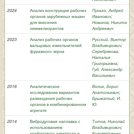
2024
Анализ конструкции рабочих
Пунько, Андрей
органов зарубежных машин
Иванович
;
для внесения
Новиков, Никита
химмелиорантов
Андреевич
2023
Анализ рабочих органов
Русский, Виктор
вальцовых измельчителей
Владимирович
;
фуражного зерна
Серебрякова,
Наталья
Григорьевна
;
Гуд, Александр
Васильевич
2016
Аналитическое
Волик, Борис
исследование вариантов
Анатольевич
;
размещения рабочих
Брыжатый, И.
органов в комбинированном
Ю.
агрегате
2014
Вибродуговая наплавка с
Титов, Николай
использованием
Владимирович
;
графитового электрода и
Коломейченко,