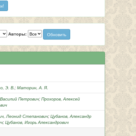
Авторы:
, Э. В.
;
Маторин, А. Я.
 Василий Петрович
;
Прохоров, Алексей
вич
ич, Леонид Степанович
;
Цубанов, Александр
ич
;
Цубанов, Игорь Александрович