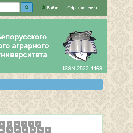
Войти
Обратная связь
U
V
W
X
Y
Z
Щ
Ъ
Ы
Ь
Э
Ю
Я