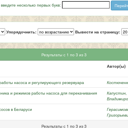
 введите несколько первых букв:
Упорядочнить:
Вывести на страницу:
Результаты с 1 по 3 из 3
Автор(ы)
работы насоса и регулирующего резервуара
Костюченко
ника и режимов работы насоса для перекачивания
Капустин,
Владимиро
сосов в Беларуси
Герасимов
Григорьев
Результаты с 1 по 3 из 3