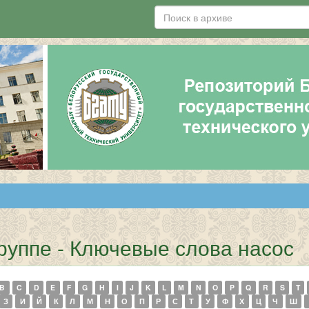
руппе - Ключевые слова насос
B
C
D
E
F
G
H
I
J
K
L
M
N
O
P
Q
R
S
T
З
И
Й
К
Л
М
Н
О
П
Р
С
Т
У
Ф
Х
Ц
Ч
Ш