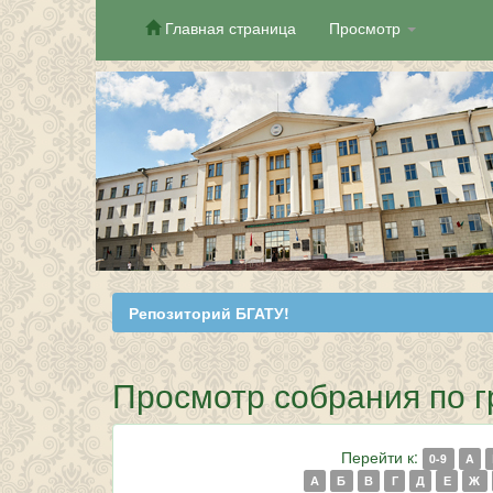
Главная страница
Просмотр
Skip
navigation
Репозиторий БГАТУ!
Просмотр собрания по г
Перейти к:
0-9
A
А
Б
В
Г
Д
Е
Ж