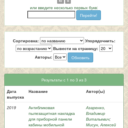
Ю
Я
или введите несколько первых букв:
Сортировка:
Упорядочнить:
Вывести на страницу:
Авторы:
Результаты с 1 по 3 из 3
Дата
Название
Автор(ы)
выпуска
2019
Антибликовая
Азаренко,
пылезащитная накладка
Владимир
для приборной панели
Витальевич
;
кабины мобильной
Мисун, Алексей