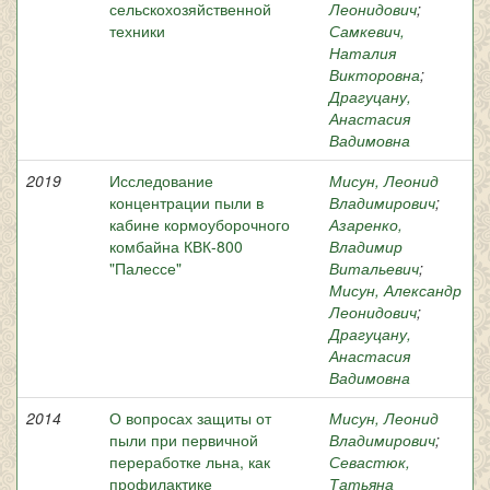
сельскохозяйственной
Леонидович
;
техники
Самкевич,
Наталия
Викторовна
;
Драгуцану,
Анастасия
Вадимовна
2019
Исследование
Мисун, Леонид
концентрации пыли в
Владимирович
;
кабине кормоуборочного
Азаренко,
комбайна КВК-800
Владимир
"Палессе"
Витальевич
;
Мисун, Александр
Леонидович
;
Драгуцану,
Анастасия
Вадимовна
2014
О вопросах защиты от
Мисун, Леонид
пыли при первичной
Владимирович
;
переработке льна, как
Севастюк,
профилактике
Татьяна