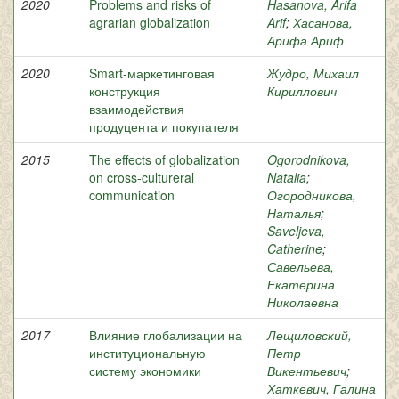
2020
Problems and risks of
Hasanova, Arifa
agrarian globalization
Arif
;
Хасанова,
Арифа Ариф
2020
Smart-маркетинговая
Жудро, Михаил
конструкция
Кириллович
взаимодействия
продуцента и покупателя
2015
The effects of globalization
Ogorodnikova,
on cross-cultureral
Natalia
;
communication
Огородникова,
Наталья
;
Saveljeva,
Catherine
;
Савельева,
Екатерина
Николаевна
2017
Влияние глобализации на
Лещиловский,
институциональную
Петр
систему экономики
Викентьевич
;
Хаткевич, Галина