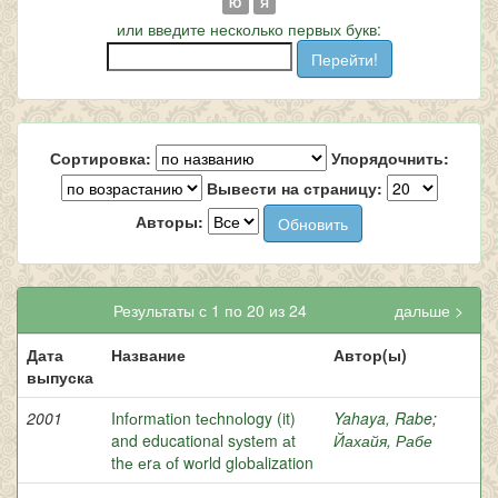
Ю
Я
или введите несколько первых букв:
Сортировка:
Упорядочнить:
Вывести на страницу:
Авторы:
Результаты с 1 по 20 из 24
дальше >
Дата
Название
Автор(ы)
выпуска
2001
Infоrmаtiоn tесhnоlogy (it)
Yahaya, Rabe
;
and educational sуstеm аt
Йахайя, Рабе
thе еrа оf wоrld glоbаlization