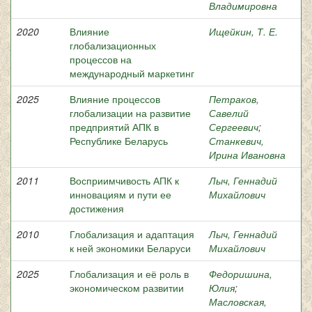
Владимировна
2020
Влияние
Ищейкин, Т. Е.
глобализационных
процессов на
международный маркетинг
2025
Влияние процессов
Петраков,
глобализации на развитие
Савелий
предприятий АПК в
Сергеевич
;
Республике Беларусь
Станкевич,
Ирина Ивановна
2011
Восприимчивость АПК к
Лыч, Геннадий
инновациям и пути ее
Михайлович
достижения
2010
Глобализация и адаптация
Лыч, Геннадий
к ней экономики Беларуси
Михайлович
2025
Глобализация и её роль в
Федоришина,
экономическом развитии
Юлия
;
Масловская,