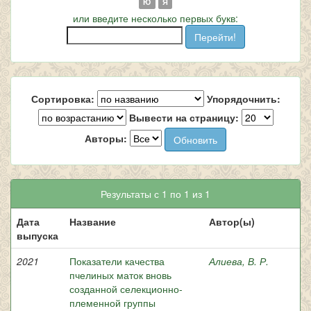
Ю
Я
или введите несколько первых букв:
Сортировка:
Упорядочнить:
Вывести на страницу:
Авторы:
Результаты с 1 по 1 из 1
Дата
Название
Автор(ы)
выпуска
2021
Показатели качества
Алиева, В. Р.
пчелиных маток вновь
созданной селекционно-
племенной группы