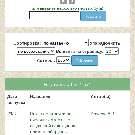
Ю
Я
или введите несколько первых букв:
Сортировка:
Упорядочнить:
Вывести на страницу:
Авторы:
Результаты с 1 по 1 из 1
Дата
Название
Автор(ы)
выпуска
2021
Показатели качества
Алиева, В. Р.
пчелиных маток вновь
созданной селекционно-
племенной группы