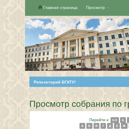
Главная страница
Просмотр
Skip
navigation
Репозиторий БГАТУ!
Просмотр собрания по 
Перейти к:
0-9
A
А
Б
В
Г
Д
Е
Ж