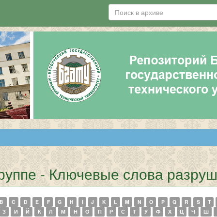
группе - Ключевые слова разру
B
C
D
E
F
G
H
I
J
K
L
M
N
O
P
Q
R
S
T
З
И
Й
К
Л
М
Н
О
П
Р
С
Т
У
Ф
Х
Ц
Ч
Ш