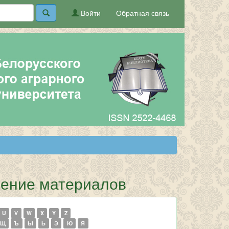
Войти
Обратная связь
шение материалов
U
V
W
X
Y
Z
Щ
Ъ
Ы
Ь
Э
Ю
Я