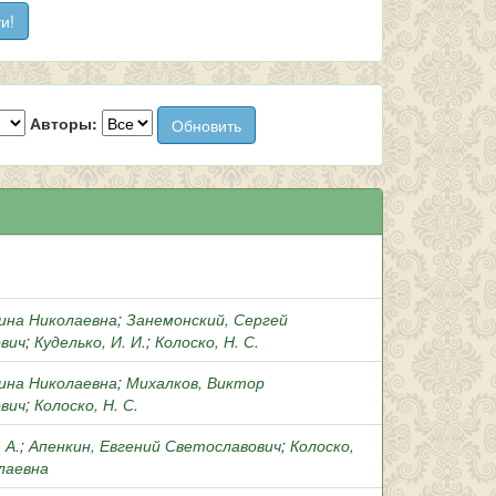
Авторы:
Дина Николаевна
;
Занемонский, Сергей
вич
;
Куделько, И. И.
;
Колоско, Н. С.
Дина Николаевна
;
Михалков, Виктор
вич
;
Колоско, Н. С.
 А.
;
Апенкин, Евгений Светославович
;
Колоско,
лаевна