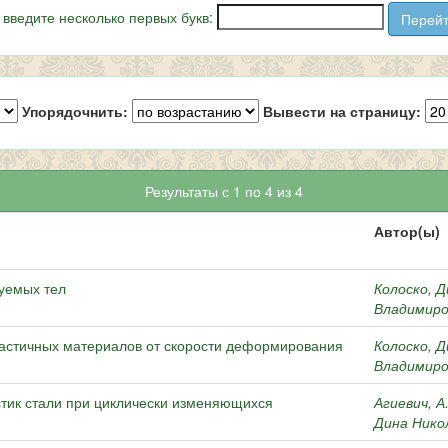
 введите несколько первых букв:
Упорядочнить:
Вывести на страницу:
Результаты с 1 по 4 из 4
Автор(ы)
уемых тел
Колоско, 
Владимиро
астичных материалов от скорости деформирования
Колоско, 
Владимиро
тик стали при циклически изменяющихся
Агиевич, А.
Дина Нико