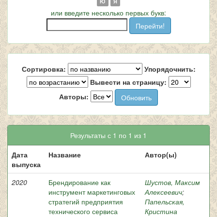
Ю
Я
или введите несколько первых букв:
Сортировка:
Упорядочнить:
Вывести на страницу:
Авторы:
Результаты с 1 по 1 из 1
Дата
Название
Автор(ы)
выпуска
2020
Брендирование как
Шустов, Максим
инструмент маркетинговых
Алексеевич
;
стратегий предприятия
Папельская,
технического сервиса
Кристина