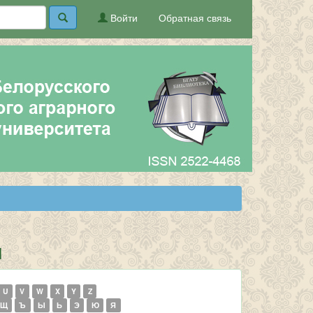
Войти
Обратная связь
ы
U
V
W
X
Y
Z
Щ
Ъ
Ы
Ь
Э
Ю
Я