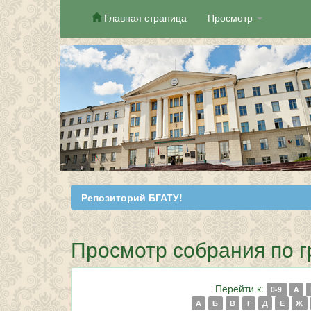
Главная страница
Просмотр
Skip
navigation
Репозиторий БГАТУ!
Просмотр собрания по г
Перейти к:
0-9
A
А
Б
В
Г
Д
Е
Ж