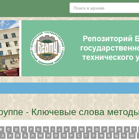
руппе - Ключевые слова метод
B
C
D
E
F
G
H
I
J
K
L
M
N
O
P
Q
R
S
T
З
И
Й
К
Л
М
Н
О
П
Р
С
Т
У
Ф
Х
Ц
Ч
Ш