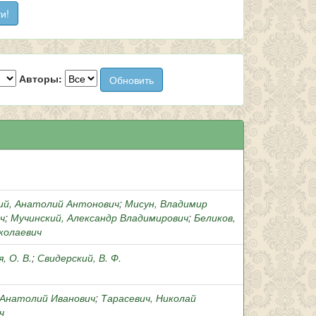
Авторы:
ий, Анатолий Антонович
;
Мисун, Владимир
ч
;
Мучинский, Александр Владимирович
;
Беликов,
колаевич
, О. В.
;
Свидерский, В. Ф.
 Анатолий Иванович
;
Тарасевич, Николай
ч