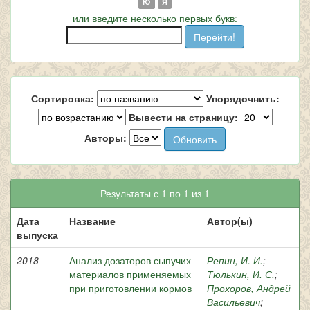
Ю
Я
или введите несколько первых букв:
Сортировка:
Упорядочнить:
Вывести на страницу:
Авторы:
Результаты с 1 по 1 из 1
Дата
Название
Автор(ы)
выпуска
2018
Анализ дозаторов сыпучих
Репин, И. И.
;
материалов применяемых
Тюлькин, И. С.
;
при приготовлении кормов
Прохоров, Андрей
Васильевич
;