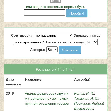
Ю
Я
или введите несколько первых букв:
Сортировка:
Упорядочнить:
Вывести на страницу:
Авторы:
Результаты с 1 по 1 из 1
Дата
Название
Автор(ы)
выпуска
2018
Анализ дозаторов сыпучих
Репин, И. И.
;
материалов применяемых
Тюлькин, И. С.
;
при приготовлении кормов
Прохоров, Андрей
Васильевич
;