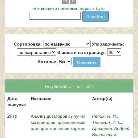
Ю
Я
или введите несколько первых букв:
Сортировка:
Упорядочнить:
Вывести на страницу:
Авторы:
Результаты с 1 по 1 из 1
Дата
Название
Автор(ы)
выпуска
2018
Анализ дозаторов сыпучих
Репин, И. И.
;
материалов применяемых
Тюлькин, И. С.
;
при приготовлении кормов
Прохоров, Андрей
Васильевич
;