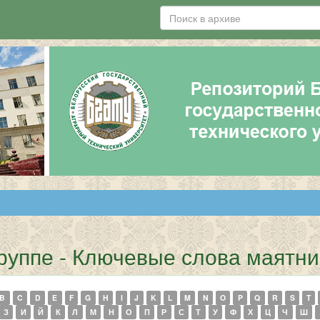
руппе - Ключевые слова маятн
B
C
D
E
F
G
H
I
J
K
L
M
N
O
P
Q
R
S
T
З
И
Й
К
Л
М
Н
О
П
Р
С
Т
У
Ф
Х
Ц
Ч
Ш