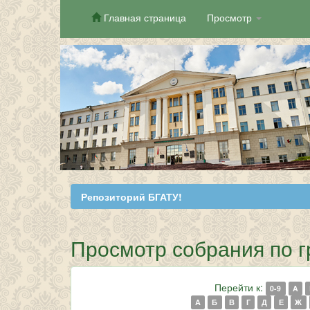
Главная страница
Просмотр
Skip
navigation
Репозиторий БГАТУ!
Просмотр собрания по г
Перейти к:
0-9
A
А
Б
В
Г
Д
Е
Ж