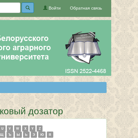
Войти
Обратная связь
иковый дозатор
U
V
W
X
Y
Z
Щ
Ъ
Ы
Ь
Э
Ю
Я