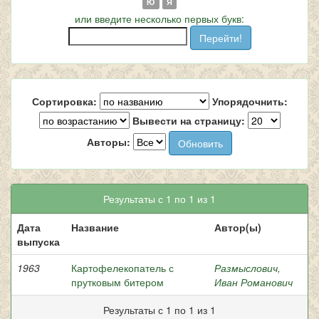
Ю
Я
или введите несколько первых букв:
Сортировка:
Упорядочнить:
Вывести на страницу:
Авторы:
Результаты с 1 по 1 из 1
Дата
Название
Автор(ы)
выпуска
1963
Картофелекопатель с
Размыслович,
прутковым битером
Иван Романович
Результаты с 1 по 1 из 1