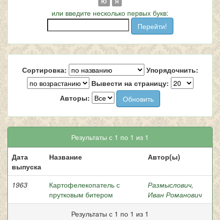
Ю
Я
или введите несколько первых букв:
Сортировка:
Упорядочнить:
Вывести на страницу:
Авторы:
Результаты с 1 по 1 из 1
Дата
Название
Автор(ы)
выпуска
1963
Картофелекопатель с
Размыслович,
прутковым битером
Иван Романович
Результаты с 1 по 1 из 1