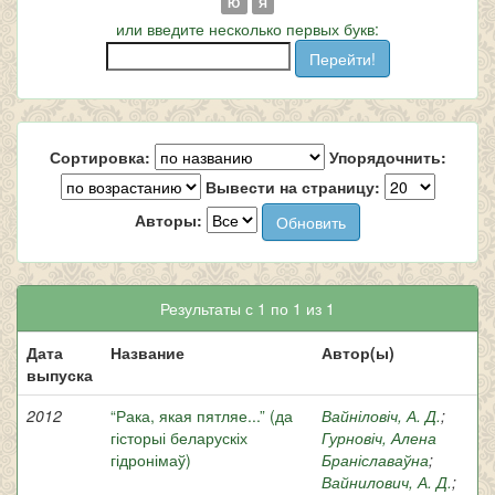
Ю
Я
или введите несколько первых букв:
Сортировка:
Упорядочнить:
Вывести на страницу:
Авторы:
Результаты с 1 по 1 из 1
Дата
Название
Автор(ы)
выпуска
2012
“Рака, якая пятляе...” (да
Вайніловіч, А. Д.
;
гісторыі беларускіх
Гурновіч, Алена
гідронімаў)
Браніславаўна
;
Вайнилович, А. Д.
;