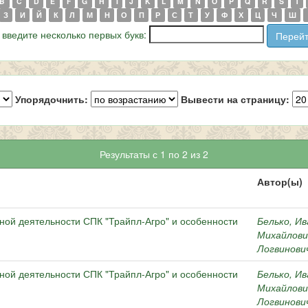
B
C
D
E
F
G
H
I
J
K
L
M
N
O
P
Q
R
S
T
З
И
Й
К
Л
М
Н
О
П
Р
С
Т
У
Ф
Х
Ц
Ч
Ш
 введите несколько первых букв:
Упорядочнить:
Вывести на страницу:
Результаты с 1 по 2 из 2
Автор(ы)
ной деятельности СПК "Трайпл-Агро" и особенности
Белько, Ив
Михайлови
Логвинови
ной деятельности СПК "Трайпл-Агро" и особенности
Белько, Ив
Михайлови
Логвинови