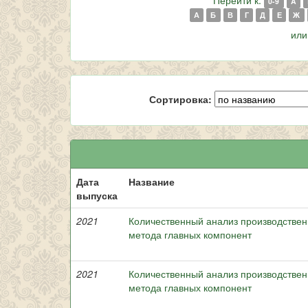
Перейти к:
0-9
A
А
Б
В
Г
Д
Е
Ж
или
Сортировка:
Дата
Название
выпуска
2021
Количественный анализ производствен
метода главных компонент
2021
Количественный анализ производствен
метода главных компонент