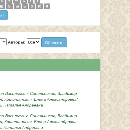
U
V
W
X
Y
Z
Щ
Ъ
Ы
Ь
Э
Ю
Я
Авторы:
ан Васильевич
;
Синельников, Владимир
ч
;
Криштапович, Елена Александровна
;
ч, Наталья Андреевна
ан Васильевич
;
Синельников, Владимир
ч
;
Криштапович, Елена Александровна
;
ч, Наталья Андреевна