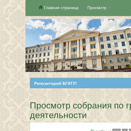
Главная страница
Просмотр
Skip
navigation
Репозиторий БГАТУ!
Просмотр собрания по г
деятельности