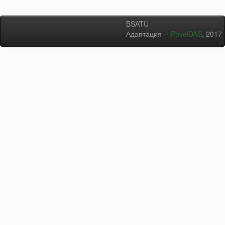
BSATU
Адаптация --
PavelDAS
, 2017