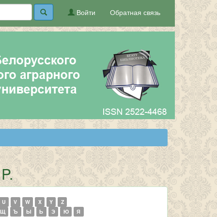
Войти
Обратная связь
P.
U
V
W
X
Y
Z
Щ
Ъ
Ы
Ь
Э
Ю
Я