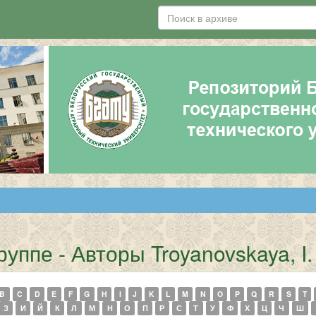
ппе - Авторы Troyanovskaya, I. 
B
C
D
E
F
G
H
I
J
K
L
M
N
O
P
Q
R
S
T
З
И
Й
К
Л
М
Н
О
П
Р
С
Т
У
Ф
Х
Ц
Ч
Ш