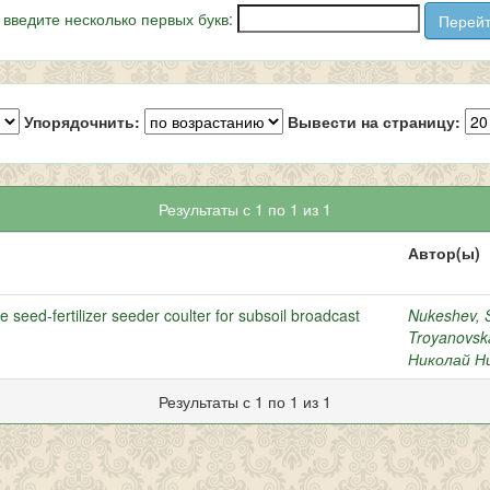
 введите несколько первых букв:
Упорядочнить:
Вывести на страницу:
Результаты с 1 по 1 из 1
Автор(ы)
 seed-fertilizer seeder coulter for subsoil broadcast
Nukeshev, S
Troyanovska
Николай Н
Результаты с 1 по 1 из 1