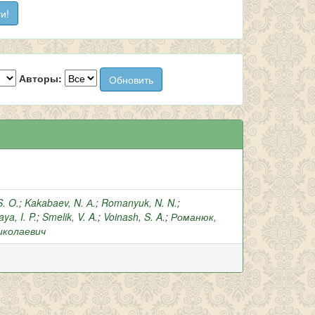
Авторы:
. O.
;
Kakabaev, N. А.
;
Romanyuk, N. N.
;
ya, I. P.
;
Smelik, V. A.
;
Voinash, S. A.
;
Романюк,
иколаевич