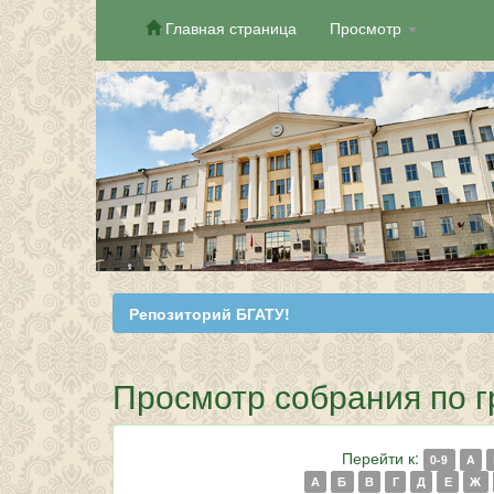
Главная страница
Просмотр
Skip
navigation
Репозиторий БГАТУ!
Просмотр собрания по гру
Перейти к:
0-9
A
А
Б
В
Г
Д
Е
Ж