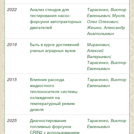
2022
Анализ стендов для
Тарасенко, Виктор
тестирования насос-
Евгеньевич
;
Мухля,
форсунок автотракторных
Олег Олегович
;
двигателей
Жешко, Александр
Анатольевич
2019
Быть в курсе достижений
Миранович,
ученых аграрных вузов
Алексей
Валерьевич
;
Тарасенко, Виктор
Евгеньевич
2015
Влияние расхода
Тарасенко, Виктор
жидкостного
Евгеньевич
теплоносителя системы
охлаждения на
температурный режим
дизеля
2025
Диагностирование
Тарасенко, Виктор
топливных форсунок
Евгеньевич
CRIN2 с использованием