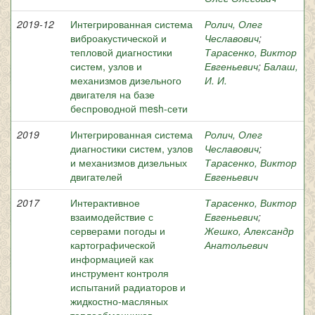
2019-12
Интегрированная система
Ролич, Олег
виброакустической и
Чеславович
;
тепловой диагностики
Тарасенко, Виктор
систем, узлов и
Евгеньевич
;
Балаш,
механизмов дизельного
И. И.
двигателя на базе
беспроводной mesh-сети
2019
Интегрированная система
Ролич, Олег
диагностики систем, узлов
Чеславович
;
и механизмов дизельных
Тарасенко, Виктор
двигателей
Евгеньевич
2017
Интерактивное
Тарасенко, Виктор
взаимодействие с
Евгеньевич
;
серверами погоды и
Жешко, Александр
картографической
Анатольевич
информацией как
инструмент контроля
испытаний радиаторов и
жидкостно-масляных